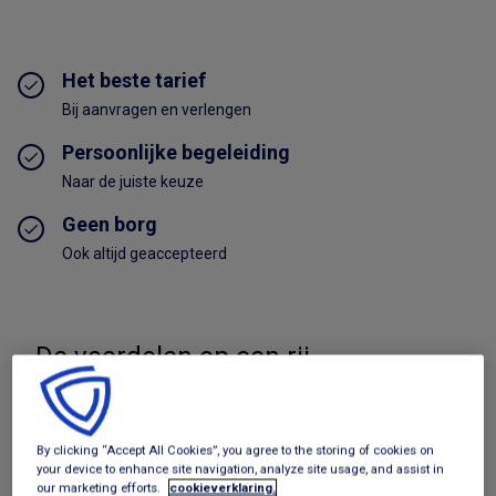
Het beste tarief
Bij aanvragen en verlengen
Persoonlijke begeleiding
Naar de juiste keuze
Geen borg
Ook altijd geaccepteerd
De voordelen op een rij
Bekijk aanbod
By clicking “Accept All Cookies”, you agree to the storing of cookies on
Beste tarief per aanbieder
your device to enhance site navigation, analyze site usage, and assist in
our marketing efforts.
cookieverklaring.