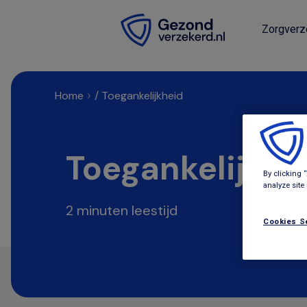
Zorgverz
Home
/
Toegankelijkheid
Toegankelijkhe
By clicking 
analyze site
2 minuten leestijd
Cookies S