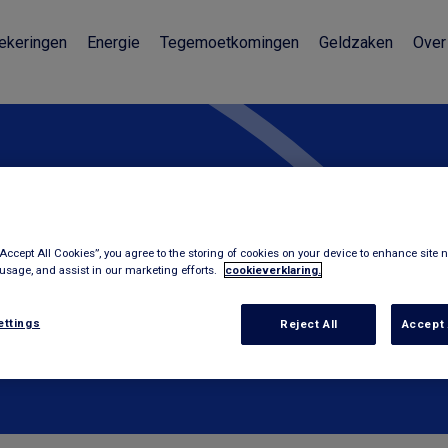
ekeringen
Energie
Tegemoetkomingen
Geldzaken
Over
id
“Accept All Cookies”, you agree to the storing of cookies on your device to enhance site n
 usage, and assist in our marketing efforts.
cookieverklaring.
ettings
Reject All
Accept 