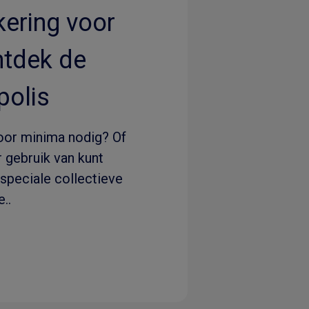
ering voor
ntdek de
olis
oor minima nodig? Of
 gebruik van kunt
speciale collectieve
..