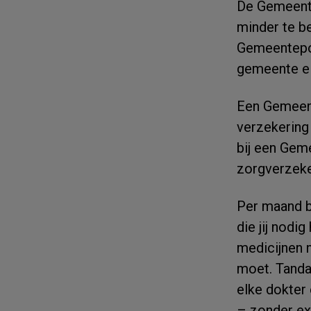
De Gemeente
minder te b
Gemeentepol
gemeente el
Een Gemeent
verzekering 
bij een Gem
zorgverzeke
Per maand be
die jij nodi
medicijnen n
moet. Tandar
elke dokter 
– zonder ex