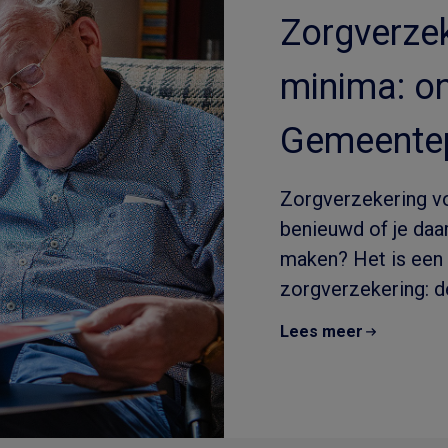
Zorgverzek
minima: o
Gemeentep
Zorgverzekering v
benieuwd of je daar
maken? Het is een 
zorgverzekering: de
Lees meer