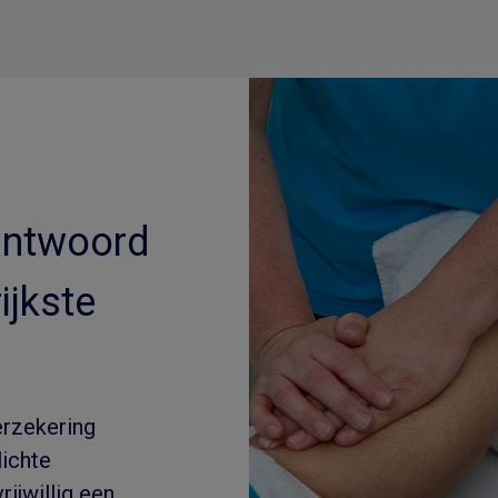
 antwoord
ijkste
erzekering
lichte
rijwillig een