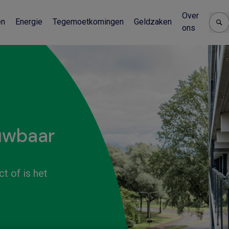
Over
en
Energie
Tegemoetkomingen
Geldzaken
ons
uwbaar
t of is het