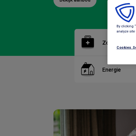
By clicking 
analyze site
Zorgverzeker
Cookies S
Energie