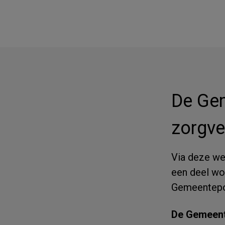
De Gem
zorgve
Via deze web
een deel wo
Gemeentepo
De Gemeent