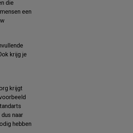
n die
0 mensen een
uw
nvullende
ok krijg je
rg krijgt
ijvoorbeeld
 tandarts
 dus naar
 nodig hebben