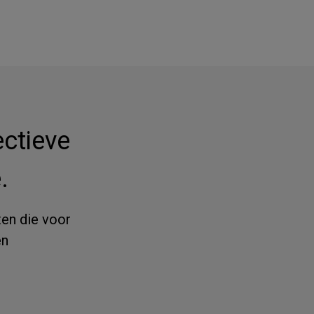
ectieve
.
ten die voor
en