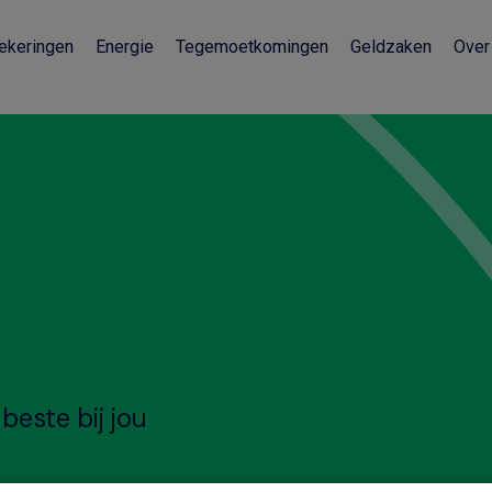
ekeringen
Energie
Tegemoetkomingen
Geldzaken
Over
beste bij jou