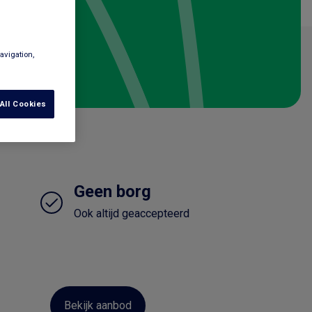
avigation,
All Cookies
Geen borg
Ook altijd geaccepteerd
Bekijk aanbod