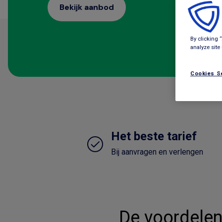
Bekijk aanbod
By clicking 
analyze site
Cookies S
Het beste tarief
Bij aanvragen en verlengen
De voordelen 