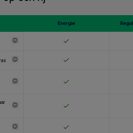
Energie
Regul
ras
aar