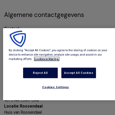
Algemene contactgegevens
Contact
Bel het Werkplein
(076) 750 3512
By clicking “Accept All Cookies”, you agree to the storing of cookies on your
Adres
device to enhance site navigation, analyze site usage, and assist in our
marketing efforts.
cookieverklaring.
Reject All
Accept All Cookies
Locatie Etten-Leur
Cookies Settings
Roosendaalseweg 4
4875 AA Etten-Leur
Locatie Roosendaal
Huis van Roosendaal