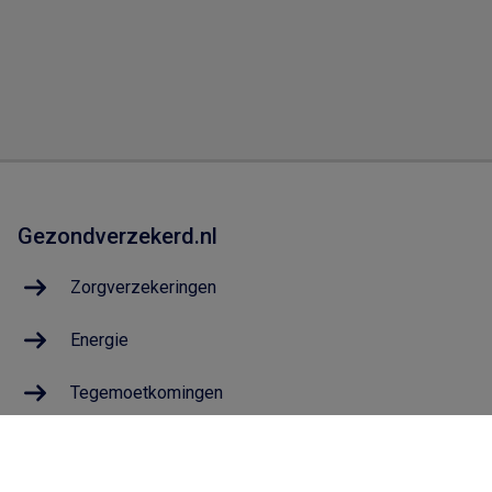
Gezondverzekerd.nl
Zorgverzekeringen
Energie
Tegemoetkomingen
Geldzaken