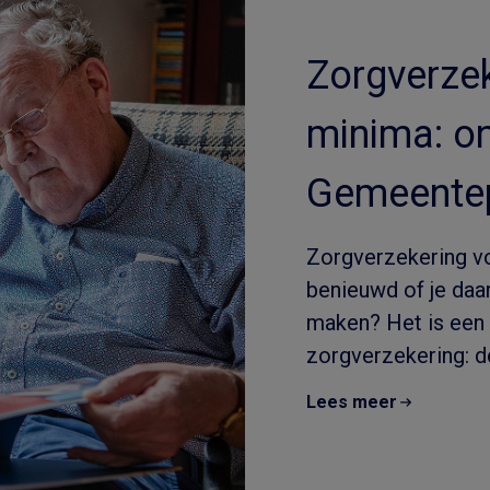
Zorgverzek
minima: o
Gemeentep
Zorgverzekering v
benieuwd of je daar
maken? Het is een 
zorgverzekering: de
Lees meer