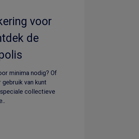
ering voor
ntdek de
olis
oor minima nodig? Of
 gebruik van kunt
speciale collectieve
..