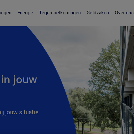
ingen
Energie
Tegemoetkomingen
Geldzaken
Over ons
 in jouw
j jouw situatie