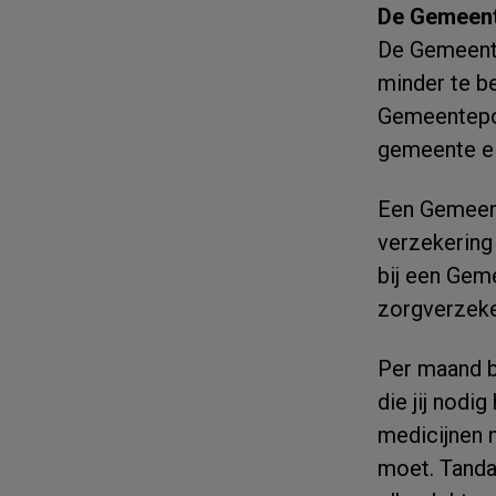
De Gemeent
De Gemeente
minder te b
Gemeentepol
gemeente el
Een Gemeent
verzekering 
bij een Gem
zorgverzeke
Per maand be
die jij nodi
medicijnen n
moet. Tandar