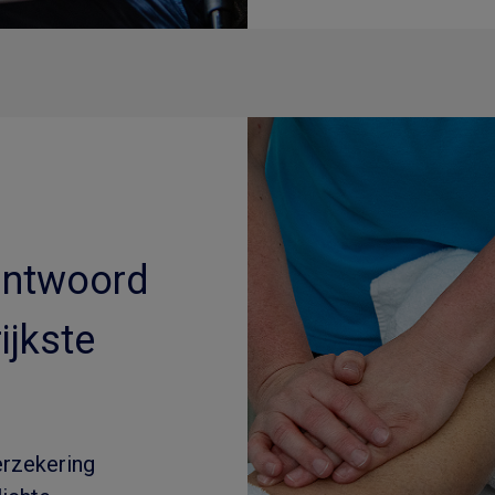
 antwoord
ijkste
erzekering