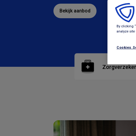
Bekijk aanbod
By clicking 
analyze site
Cookies S
Zorgverzeker