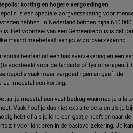
epolis: korting en hogere vergoedingen
polis is een speciale zorgverzekering voor mense
esteden hebben. In Nederland hebben bijna 650.00
is. Het voordeel van een Gemeentepolis is dat jo
ke maand meebetaalt aan jouw zorgverzekering.
epolis bestaat uit een basisverzekering en een aa
(bijvoorbeeld voor de tandarts of fysiotherapeut). O
eentepolis vaak meer vergoedingen en geeft de
raar meestal een korting.
taal je meestal een vast bedrag waarmee je alle zo
g hebt. Vaak hoef je dus niet extra te betalen als je b
odig hebt of als je kind een gaatje heeft en naar de
ts zit voor kinderen in de basisverzekering. Je kan