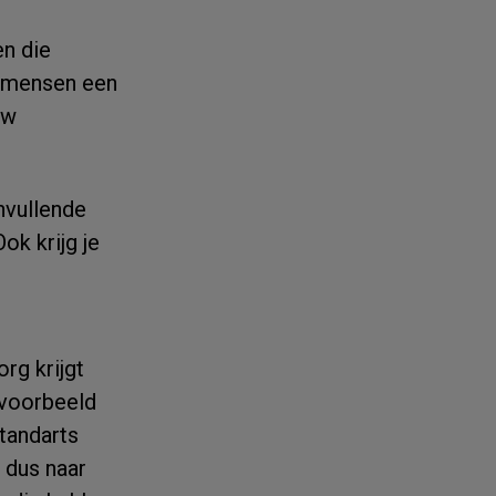
n die
0 mensen een
uw
nvullende
ok krijg je
rg krijgt
ijvoorbeeld
 tandarts
 dus naar