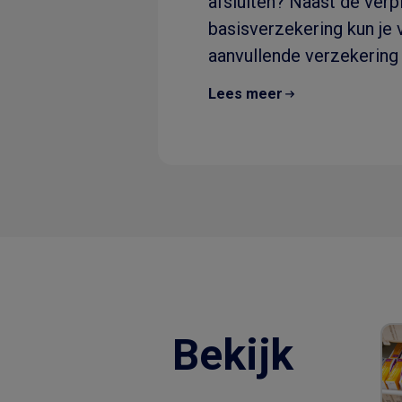
afsluiten? Naast de verp
basisverzekering kun je v
aanvullende verzekering 
dus..
Lees meer
Bekijk