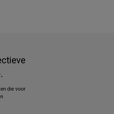
ectieve
.
ten die voor
en