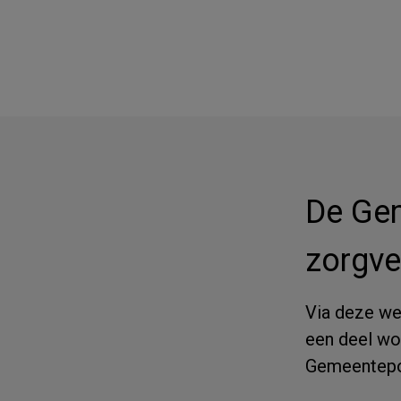
De Gem
zorgve
Via deze web
een deel wo
Gemeentepo