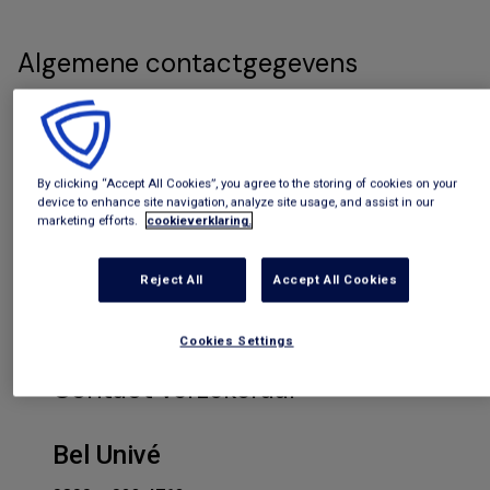
Algemene contactgegevens
Telefoonnummer
14 033
By clicking “Accept All Cookies”, you agree to the storing of cookies on your
device to enhance site navigation, analyze site usage, and assist in our
Adres
marketing efforts.
cookieverklaring.
Gemeente Amersfoort
Sociale Zaken
Reject All
Accept All Cookies
Stadhuisplein 3
3811 LM Amersfoort
Cookies Settings
Contact verzekeraar
Bel Univé