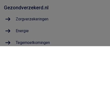
Gezondverzekerd.nl
Zorgverzekeringen
Energie
Tegemoetkomingen
Geldzaken
De Gemeentepolis
Wat is de Gemeentepolis?
Voor wie is de Gemeentepolis?
Hoe werkt de Gemeentepolis?