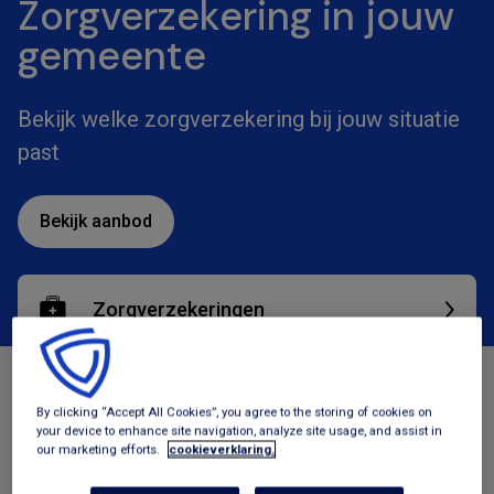
Zorgverzekering in jouw
gemeente
Bekijk welke zorgverzekering bij jouw situatie
past
Bekijk aanbod
Zorgverzekeringen
Tegemoetkomingen
By clicking “Accept All Cookies”, you agree to the storing of cookies on
your device to enhance site navigation, analyze site usage, and assist in
our marketing efforts.
cookieverklaring.
Energie