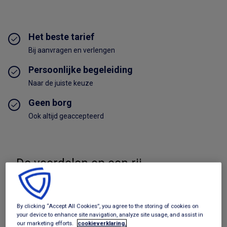
Het beste tarief
Bij aanvragen en verlengen
Persoonlijke begeleiding
Naar de juiste keuze
Geen borg
Ook altijd geaccepteerd
De voordelen op een rij
Bekijk aanbod
By clicking “Accept All Cookies”, you agree to the storing of cookies on
Beste tarief per aanbieder
your device to enhance site navigation, analyze site usage, and assist in
our marketing efforts.
cookieverklaring.