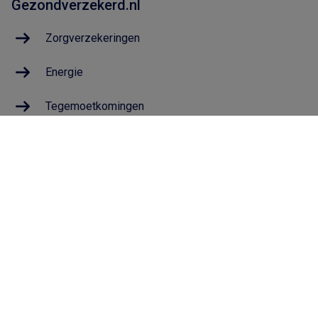
Gezondverzekerd.nl
Zorgverzekeringen
Energie
Tegemoetkomingen
Geldzaken
De Gemeentepolis
Wat is de Gemeentepolis?
Voor wie is de Gemeentepolis?
Hoe werkt de Gemeentepolis?