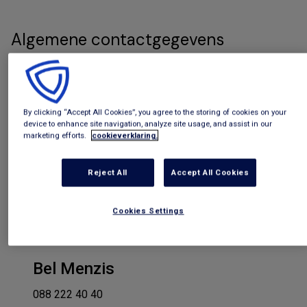
Algemene contactgegevens
Telefoonnummer
14 074
By clicking “Accept All Cookies”, you agree to the storing of cookies on your
device to enhance site navigation, analyze site usage, and assist in our
Adres
marketing efforts.
cookieverklaring.
Stadhuis
Burg. van der Dussenplein 1
Reject All
Accept All Cookies
7551 EB Hengelo
Cookies Settings
Contact verzekeraar
Bel Menzis
088 222 40 40