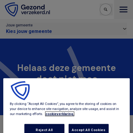
Open
Jouw gemeente
Kies jouw gemeente
Helaas deze gemeente
doet niet mee
Deze gemeente is niet aangesloten bij
Gezondverzekerd.nl.
By clicking “Accept All Cookies”, you agree to the storing of cookies on
your device to enhance site navigation, analyze site usage, and assist in
our marketing efforts.
cookieverklaring.
Reject All
Accept All Cookies