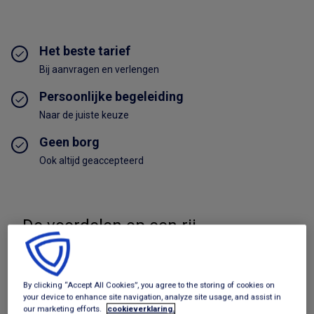
Het beste tarief
Bij aanvragen en verlengen
Persoonlijke begeleiding
Naar de juiste keuze
Geen borg
Ook altijd geaccepteerd
De voordelen op een rij
Bekijk aanbod
By clicking “Accept All Cookies”, you agree to the storing of cookies on
Beste tarief per aanbieder
your device to enhance site navigation, analyze site usage, and assist in
our marketing efforts.
cookieverklaring.