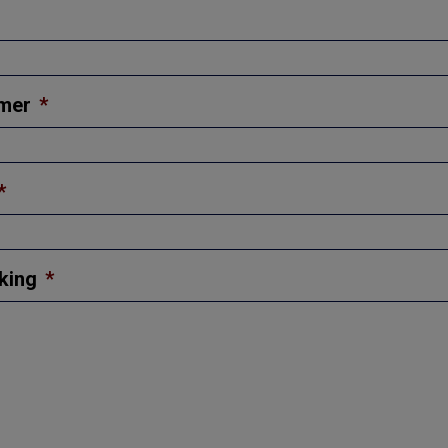
mer
*
*
king
*