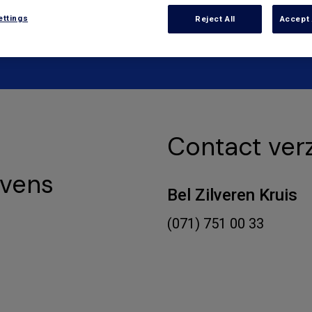
ettings
Reject All
Accept 
Contact ver
evens
Bel Zilveren Kruis
(071) 751 00 33