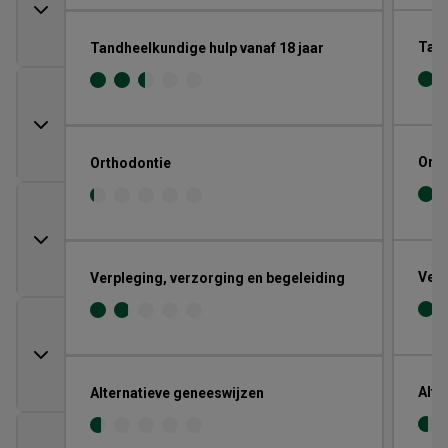
Tand
Tandheelkundige hulp vanaf 18 jaar
Orth
Orthodontie
Verp
Verpleging, verzorging en begeleiding
Alte
Alternatieve geneeswijzen