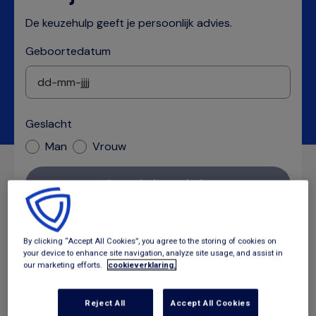
De keuzehulp geeft je persoonlijk advies.
Geboortedatum
Geslacht
Man
Vrouw
Start je keuzehulp
By clicking “Accept All Cookies”, you agree to the storing of cookies on
your device to enhance site navigation, analyze site usage, and assist in
Hieronder staat het Gemeentepolis aanbod in jouw
our marketing efforts.
cookieverklaring.
gemeente. Elk pakket heeft een andere dekking. Sommige
gemeenten bieden meer pakketten aan dan in onderstaand
Reject All
Accept All Cookies
overzicht te zien zijn. Klik in die gevallen op 'Wijzig