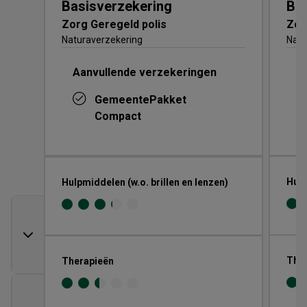
Basisverzekering
Ba
Zorg Geregeld polis
Zor
Naturaverzekering
Natu
Aanvullende verzekeringen
A
GemeentePakket
Compact
Hulp
Hulpmiddelen (w.o. brillen en lenzen)
The
Therapieën