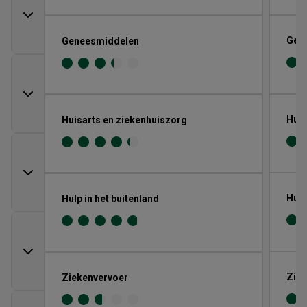
Gen
Geneesmiddelen
Huis
Huisarts en ziekenhuiszorg
Hulp
Hulp in het buitenland
Ziek
Ziekenvervoer