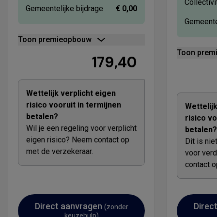
Collectivi
Gemeentelijke bijdrage
€ 0,00
Gemeentel
Toon premieopbouw
Toon prem
179,40
Wettelijk verplicht eigen
risico vooruit in termijnen
Wettelij
betalen?
risico vo
Wil je een regeling voor verplicht
betalen?
eigen risico? Neem contact op
Dit is nie
met de verzekeraar.
voor ver
contact o
Direct aanvragen
Direc
(zonder
keuzehulp)