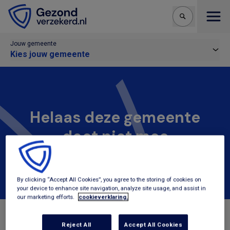
Open
Jouw gemeente
Kies jouw gemeente
Helaas deze gemeente
doet niet mee
Deze gemeente is niet aangesloten bij
Gezondverzekerd.nl.
By clicking “Accept All Cookies”, you agree to the storing of cookies on
your device to enhance site navigation, analyze site usage, and assist in
our marketing efforts.
cookieverklaring.
Reject All
Accept All Cookies