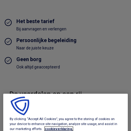
Het beste tarief
Bij aanvragen en verlengen
Persoonlijke begeleiding
Naar de juiste keuze
Geen borg
Ook altijd geaccepteerd
De voordelen op een rij
Bekijk aanbod
By clicking “Accept All Cookies”, you agree to the storing of cookies on
Beste tarief per aanbieder
your device to enhance site navigation, analyze site usage, and assist in
our marketing efforts.
cookieverklaring.