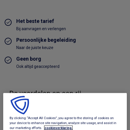
Het beste tarief
Bij aanvragen en verlengen
Persoonlijke begeleiding
Naar de juiste keuze
Geen borg
Ook altijd geaccepteerd
De voordelen op een rij
Bekijk aanbod
By clicking “Accept All Cookies”, you agree to the storing of cookies on
Beste tarief per aanbieder
your device to enhance site navigation, analyze site usage, and assist in
our marketing efforts.
cookieverklaring.