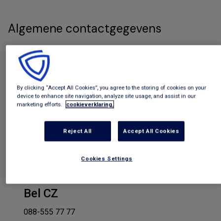
Algemene contactgegevens
Telefoonnummer
(013) 50 75 200 en 14 013
By clicking “Accept All Cookies”, you agree to the storing of cookies on your
Adres
device to enhance site navigation, analyze site usage, and assist in our
marketing efforts.
cookieverklaring.
Gemeentehuis
Singel 1
Reject All
Accept All Cookies
5111 CC Baarle-Nassau
Cookies Settings
Contact verzekeraar
Bel CZ
088-555 77 77