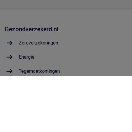
Gezondverzekerd.nl
Zorgverzekeringen
Energie
Tegemoetkomingen
Geldzaken
De Gemeentepolis
Wat is de Gemeentepolis?