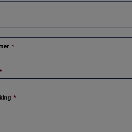
mer
*
*
king
*