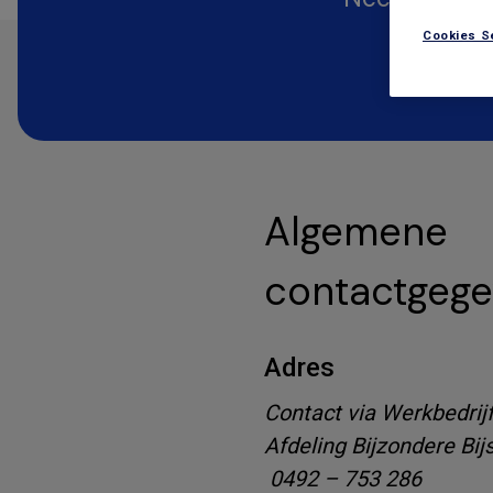
Cookies S
Algemene
contactgeg
Adres
Contact via Werkbedrij
Afdeling Bijzondere Bij
0492 – 753 286