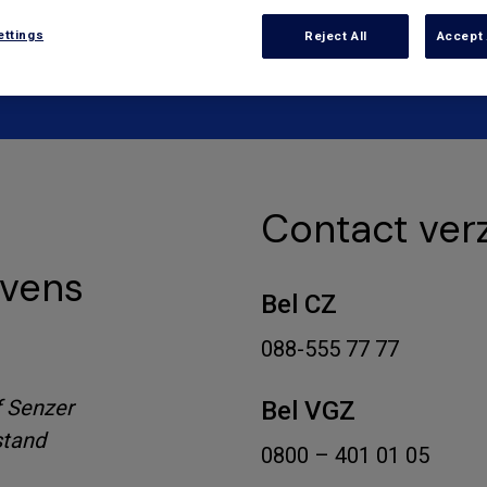
ettings
Reject All
Accept 
Contact ver
evens
Bel CZ
088-555 77 77
f Senzer
Bel VGZ
stand
0800 – 401 01 05