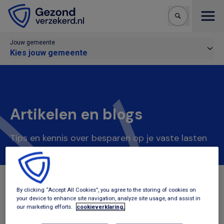
Open
Jouw gemeente
Kies jouw gemeente
Artikelen en blogs
Tips en kennis over besparen op je vaste lasten
By clicking “Accept All Cookies”, you agree to the storing of cookies on
Beschikbare
Alle
Inkomen & sparen
your device to enhance site navigation, analyze site usage, and assist in
onderwerpen:
our marketing efforts.
cookieverklaring.
Uitgaven & schulden
Verzekeringen
Zorg & welzijn
zorgverzekering