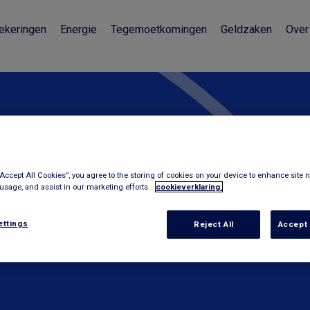
ekeringen
Energie
Tegemoetkomingen
Geldzaken
Over
 gevonden
“Accept All Cookies”, you agree to the storing of cookies on your device to enhance site n
 usage, and assist in our marketing efforts.
cookieverklaring.
of misschien verhuisd is. Controleer de
ettings
Reject All
Accept 