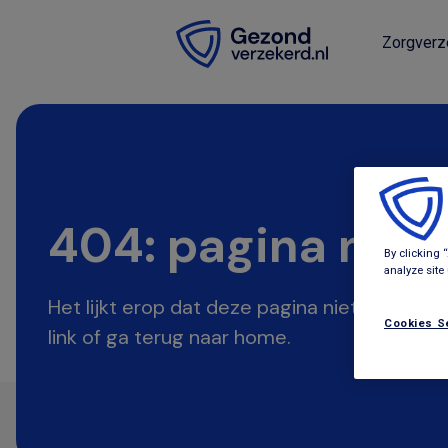
Zorgverz
404: pagina niet
By clicking 
analyze site
Het lijkt erop dat deze pagina niet bestaat 
Cookies S
link of ga terug naar home.