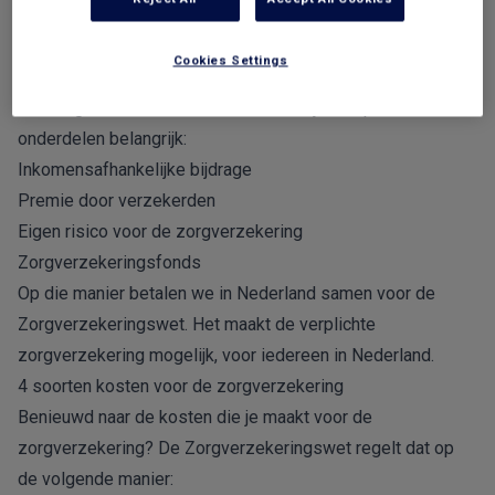
heb je meer vrijheid om zelf een zorgverzekering te kiezen.
Wie betaalt de Zorgverzekeringswet?
Cookies Settings
De Zorgverzekeringswet regelt onder andere de betaling
van zorgkosten in Nederland. Daarin zijn een paar
onderdelen belangrijk:
Inkomensafhankelijke bijdrage
Premie door verzekerden
Eigen risico voor de zorgverzekering
Zorgverzekeringsfonds
Op die manier betalen we in Nederland samen voor de
Zorgverzekeringswet. Het maakt de verplichte
zorgverzekering mogelijk, voor iedereen in Nederland.
4 soorten kosten voor de zorgverzekering
Benieuwd naar de kosten die je maakt voor de
zorgverzekering? De Zorgverzekeringswet regelt dat op
de volgende manier: