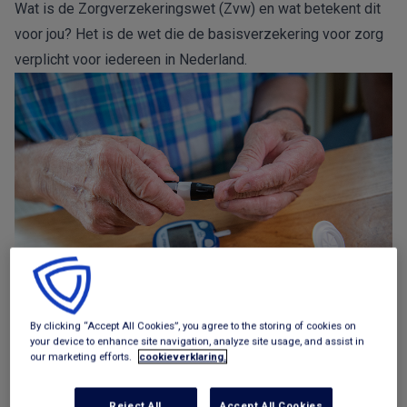
Wat is de Zorgverzekeringswet (Zvw) en wat betekent dit
voor jou? Het is de wet die de
basisverzekering voor zorg
verplicht
voor iedereen in Nederland.
By clicking “Accept All Cookies”, you agree to the storing of cookies on
your device to enhance site navigation, analyze site usage, and assist in
our marketing efforts.
cookieverklaring.
De Zorgverzekeringswet werd in 2006 gemaakt. Toen werd
de oude Ziekenfondswet vervangen. Met de nieuwe wet
Reject All
Accept All Cookies