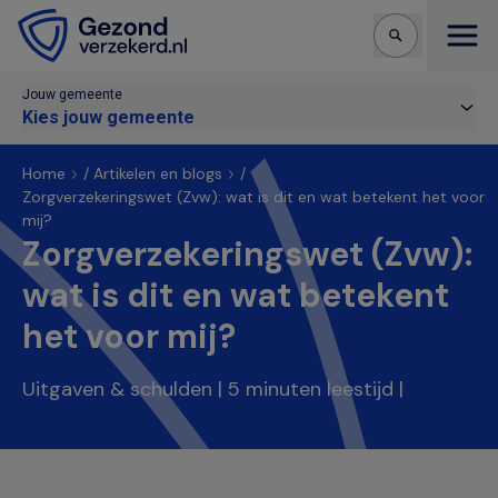
Open
Jouw gemeente
Kies jouw gemeente
Home
/
Artikelen en blogs
/
Zorgverzekeringswet (Zvw): wat is dit en wat betekent het voor
mij?
Zorgverzekeringswet (Zvw):
wat is dit en wat betekent
het voor mij?
Uitgaven & schulden
| 5 minuten leestijd |