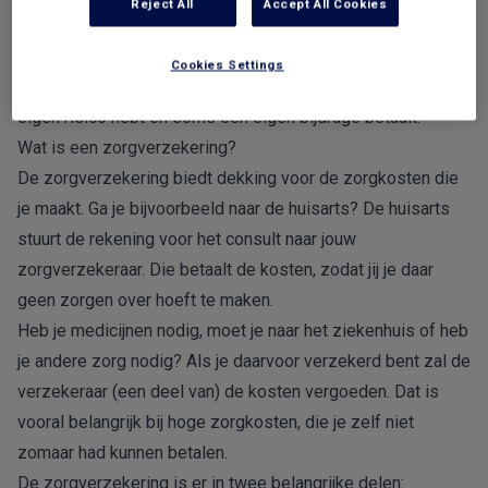
Reject All
Accept All Cookies
voorkomende zorgkosten. Je kunt een
aanvullende dekking
afsluiten voor bijvoorbeeld fysiotherapie, brillen en
Cookies Settings
tandartskosten. Houd er daarnaast rekening mee dat je een
eigen risico hebt en soms een
eigen bijdrage
betaalt.
Wat is een zorgverzekering?
De zorgverzekering biedt dekking voor de zorgkosten die
je maakt. Ga je bijvoorbeeld naar de huisarts? De huisarts
stuurt de rekening voor het consult naar jouw
zorgverzekeraar. Die betaalt de kosten, zodat jij je daar
geen zorgen over hoeft te maken.
Heb je medicijnen nodig, moet je naar het ziekenhuis of heb
je andere zorg nodig? Als je daarvoor verzekerd bent zal de
verzekeraar (een deel van) de kosten vergoeden. Dat is
vooral belangrijk bij hoge zorgkosten, die je zelf niet
zomaar had kunnen betalen.
De zorgverzekering is er in twee belangrijke delen: