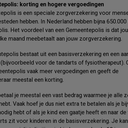
epolis: korting en hogere vergoedingen
polis is een speciale zorgverzekering voor mense
esteden hebben. In Nederland hebben bijna 650.00
is. Het voordeel van een Gemeentepolis is dat jo
ke maand meebetaalt aan jouw zorgverzekering.
epolis bestaat uit een basisverzekering en een aa
(bijvoorbeeld voor de tandarts of fysiotherapeut). O
eentepolis vaak meer vergoedingen en geeft de
raar meestal een korting.
taal je meestal een vast bedrag waarmee je alle zo
g hebt. Vaak hoef je dus niet extra te betalen als je b
odig hebt of als je kind een gaatje heeft en naar de
ts zit voor kinderen in de basisverzekering. Je kan