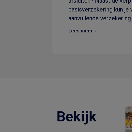
afsluiten? Naast de verp
basisverzekering kun je v
aanvullende verzekering 
dus..
Lees meer
Bekijk