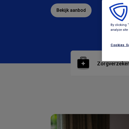
Bekijk aanbod
By clicking 
analyze site
Cookies S
Zorgverzeker