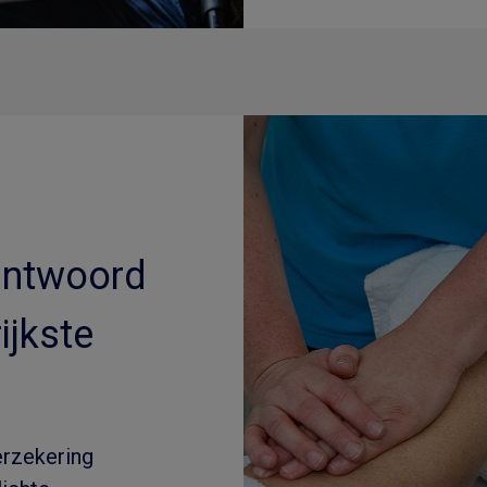
 antwoord
ijkste
erzekering