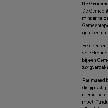
De Gemeent
De Gemeente
minder te b
Gemeentepol
gemeente el
Een Gemeent
verzekering 
bij een Gem
zorgverzeke
Per maand be
die jij nodi
medicijnen n
moet. Tandar