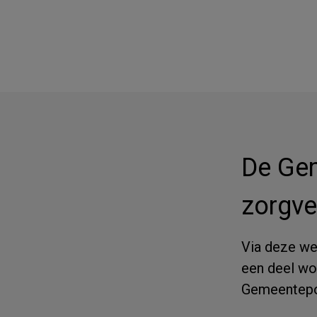
De Gem
zorgve
Via deze web
een deel wo
Gemeentepo