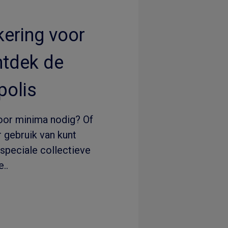
ering voor
ntdek de
olis
oor minima nodig? Of
 gebruik van kunt
speciale collectieve
..