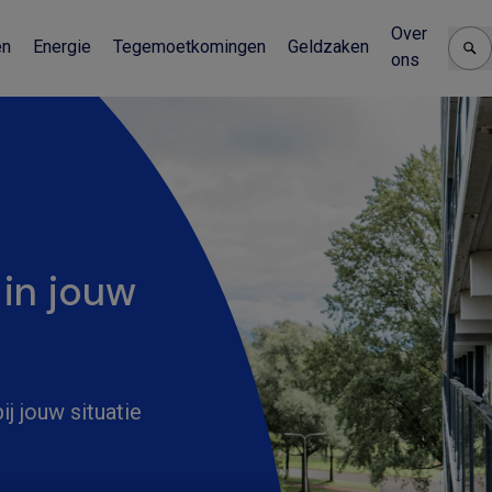
Over
en
Energie
Tegemoetkomingen
Geldzaken
ons
 in jouw
j jouw situatie