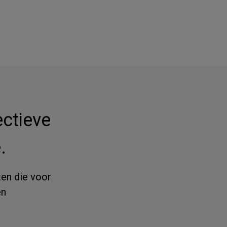
ectieve
.
ten die voor
en