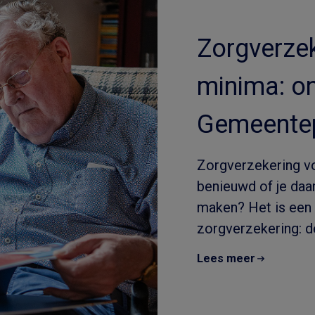
Zorgverzek
minima: o
Gemeentep
Zorgverzekering v
benieuwd of je daar
maken? Het is een 
zorgverzekering: de
Lees meer