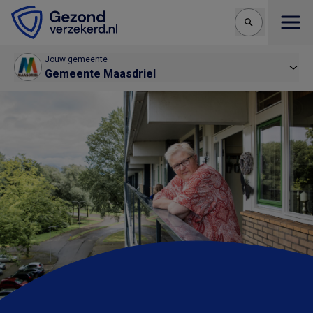
Open
Jouw gemeente
Gemeente Maasdriel