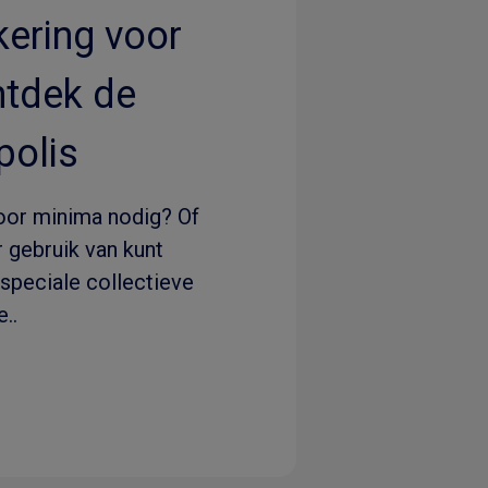
ering voor
ntdek de
olis
oor minima nodig? Of
 gebruik van kunt
speciale collectieve
..