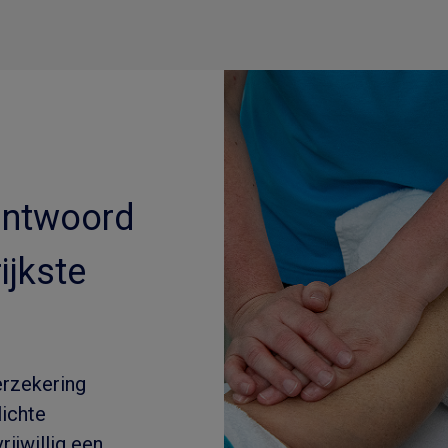
 antwoord
ijkste
erzekering
lichte
rijwillig een