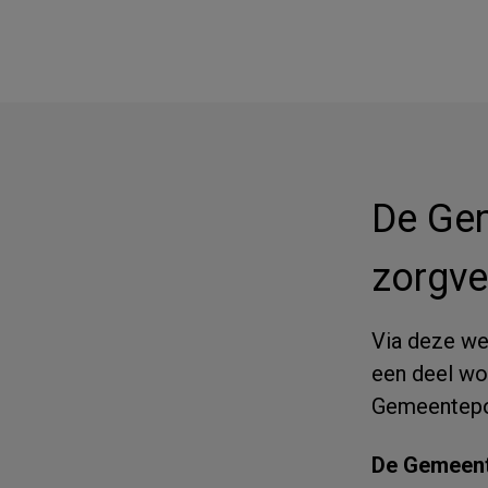
De Gem
zorgve
Via deze web
een deel wo
Gemeentepo
De Gemeent