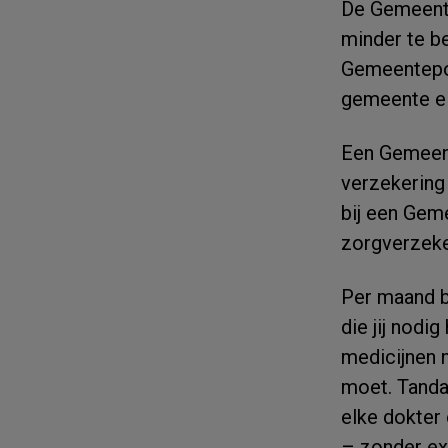
De Gemeente
minder te b
Gemeentepol
gemeente el
Een Gemeent
verzekering 
bij een Gem
zorgverzeke
Per maand be
die jij nodi
medicijnen n
moet. Tandar
elke dokter 
– zonder ex