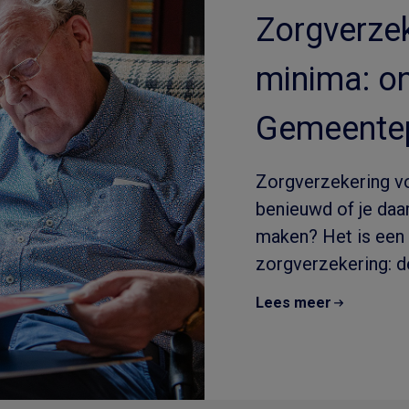
Zorgverzek
minima: o
Gemeentep
Zorgverzekering v
benieuwd of je daar
maken? Het is een 
zorgverzekering: de
Lees meer