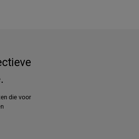
ectieve
.
ten die voor
en