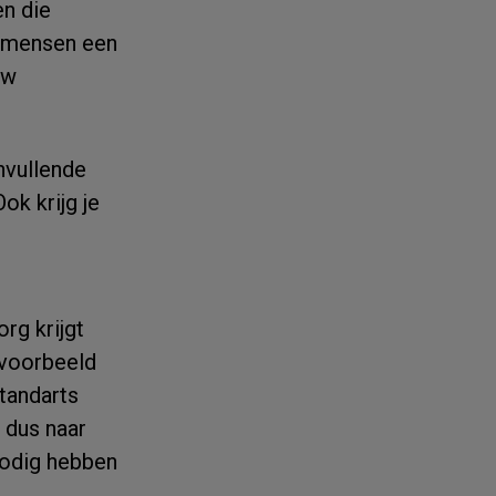
n die
0 mensen een
uw
nvullende
ok krijg je
rg krijgt
ijvoorbeeld
 tandarts
 dus naar
 nodig hebben