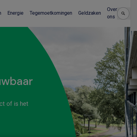
Over
n
Energie
Tegemoetkomingen
Geldzaken
ons
uwbaar
t of is het