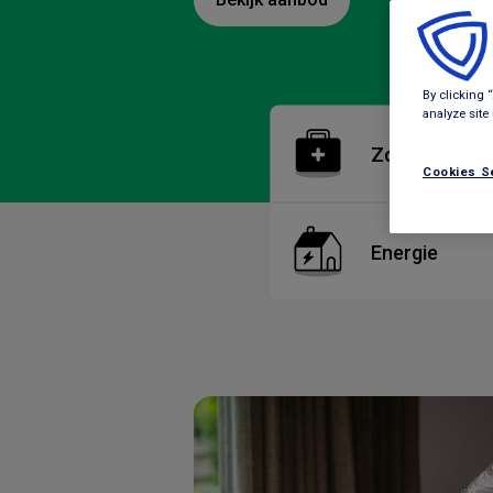
By clicking 
analyze site
Zorgverzeker
Cookies S
Energie