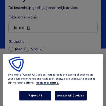
De keuzehulp geeft je persoonlijk advies.
Geboortedatum
Geslacht
Man
Vrouw
Start je keuzehulp
By clicking “Accept All Cookies”, you agree to the storing of cookies on
your device to enhance site navigation, analyze site usage, and assist in
our marketing efforts.
cookieverklaring.
Hieronder staat het Gemeentepolis aanbod in jouw
gemeente. Elk pakket heeft een andere dekking. Sommige
Reject All
Accept All Cookies
gemeenten bieden meer pakketten aan dan in onderstaand
overzicht te zien zijn. Klik in die gevallen op 'Wijzig