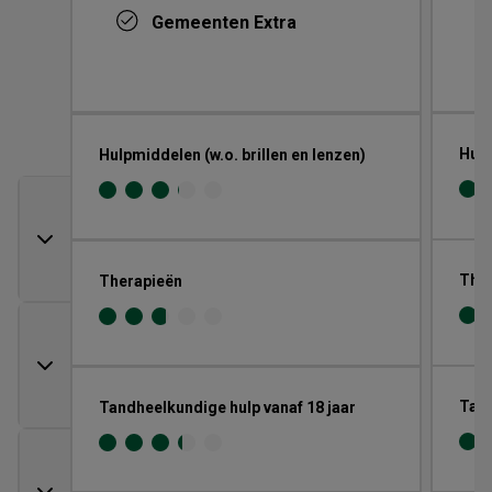
Gemeenten Extra
Hulp
Hulpmiddelen (w.o. brillen en lenzen)
The
Therapieën
Tand
Tandheelkundige hulp vanaf 18 jaar