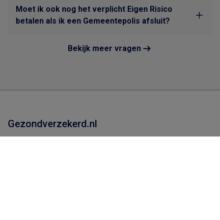
Moet ik ook nog het verplicht Eigen Risico
betalen als ik een Gemeentepolis afsluit?
Bekijk meer vragen
Gezondverzekerd.nl
Zorgverzekeringen
Energie
Tegemoetkomingen
Geldzaken