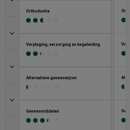
Orth
Orthodontie
Verp
Verpleging, verzorging en begeleiding
Alte
Alternatieve geneeswijzen
Gen
Geneesmiddelen