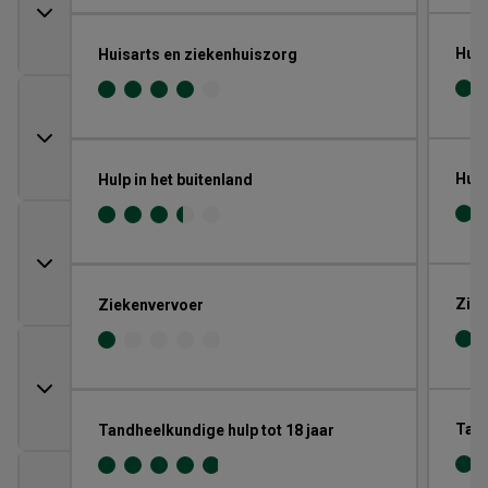
Huis
Huisarts en ziekenhuiszorg
Hulp
Hulp in het buitenland
Ziek
Ziekenvervoer
Tand
Tandheelkundige hulp tot 18 jaar