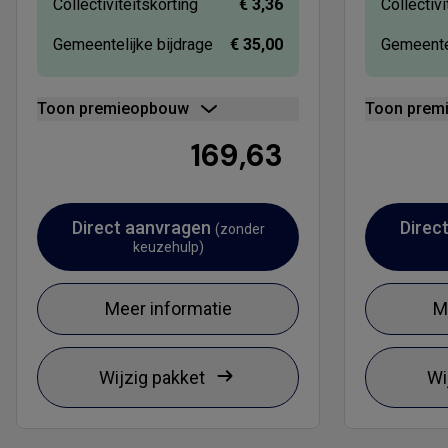
Collectiviteitskorting
€ 3,36
Collectivi
Gemeentelijke bijdrage
€ 35,00
Gemeentel
Toon premieopbouw
Toon prem
169,63
Direct aanvragen
Direc
(zonder
keuzehulp)
Meer informatie
M
Wijzig pakket
Wi