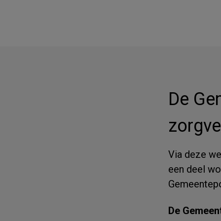
De Gem
zorgve
Via deze web
een deel wo
Gemeentepo
De Gemeent