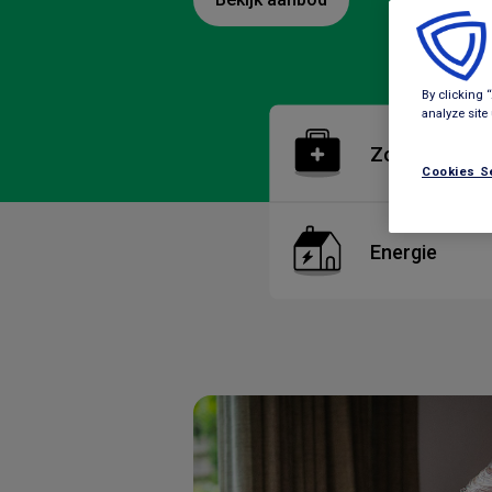
By clicking 
analyze site
Zorgverzeker
Cookies S
Energie