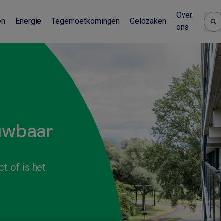
Over
en
Energie
Tegemoetkomingen
Geldzaken
ons
uwbaar
t of is het