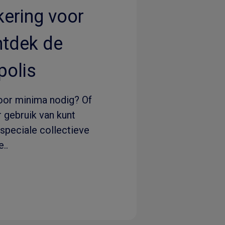
ering voor
ntdek de
olis
oor minima nodig? Of
 gebruik van kunt
speciale collectieve
..