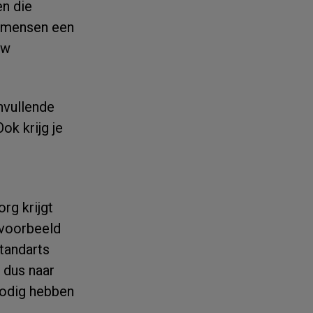
n die
0 mensen een
uw
nvullende
ok krijg je
rg krijgt
ijvoorbeeld
 tandarts
 dus naar
 nodig hebben