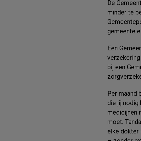
De Gemeente
minder te b
Gemeentepol
gemeente el
Een Gemeent
verzekering 
bij een Gem
zorgverzeke
Per maand be
die jij nodi
medicijnen n
moet. Tandar
elke dokter 
– zonder ex