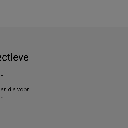
ectieve
.
ten die voor
en