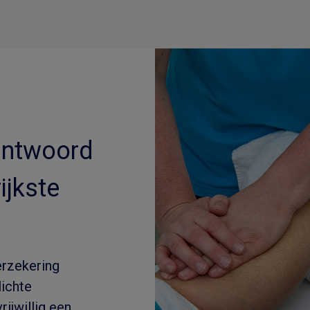
 antwoord
ijkste
erzekering
lichte
rijwillig een