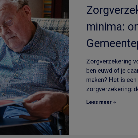
Zorgverzek
minima: o
Gemeentep
Zorgverzekering v
benieuwd of je daar
maken? Het is een 
zorgverzekering: de
Lees meer