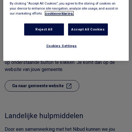
By clicking “Accept All Cookies”, you agree to the storing of cookies on
your device to enhance site navigation, analyze site usage, and assist in
our marketing efforts.
cookieverklaring.
Gemeentelijke middelen
Reject All
Accept All Cookies
De gemeente biedt aan haar inwoners hulp bij
geldproblemen en crisissituaties. Via de website van jouw
Cookies Settings
gemeents kom jij in contact. Hulp is dichterbij dan je denkt!
Bekijk het overzicht van de gemeentelijke middelen door
op onderstaande button te klikken. Je komt dan op de
website van jouw gemeente.
Ga naar gemeente website
Landelijke hulpmiddelen
Door een samenwerking met het Nibud kunnen we jou