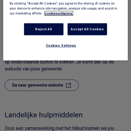
By clicking “Accept All Cookies”, you agree to the storing of cookies on
your device to enhance site navigation, analyze site usage, and assist in
our marketing efforts.
cookieverklaring.
Gemeentelijke middelen
Reject All
Accept All Cookies
De gemeente biedt aan haar inwoners hulp bij
geldproblemen en crisissituaties. Via de website van jouw
Cookies Settings
gemeents kom jij in contact. Hulp is dichterbij dan je denkt!
Bekijk het overzicht van de gemeentelijke middelen door
op onderstaande button te klikken. Je komt dan op de
website van jouw gemeente.
Ga naar gemeente website
Landelijke hulpmiddelen
Door een samenwerking met het Nibud kunnen we jou