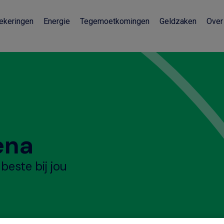
ekeringen
Energie
Tegemoetkomingen
Geldzaken
Over
ena
beste bij jou