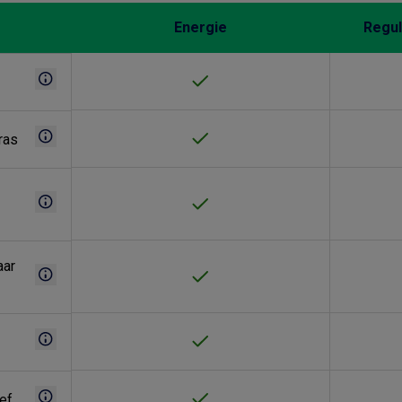
Energie
Regul
ras
aar
ef