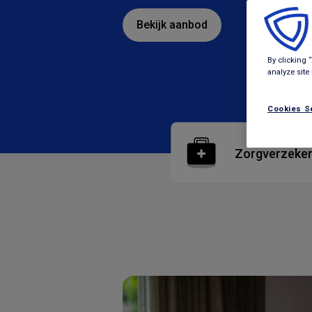
Bekijk aanbod
By clicking 
analyze site
Cookies S
Zorgverzeker