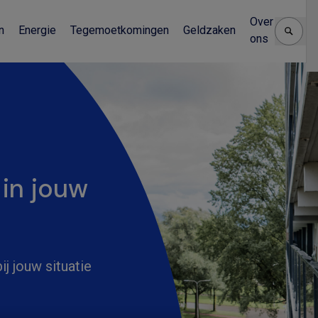
Over
n
Energie
Tegemoetkomingen
Geldzaken
ons
 in jouw
j jouw situatie