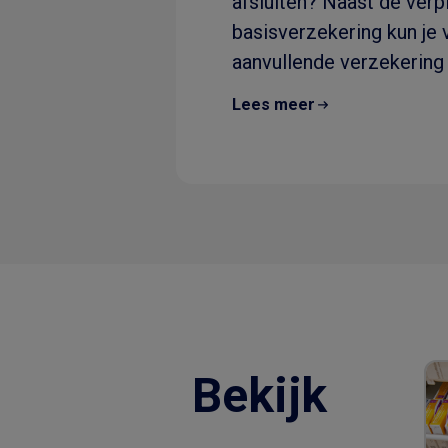
afsluiten? Naast de verp
basisverzekering kun je v
aanvullende verzekering 
dus..
Lees meer
Bekijk