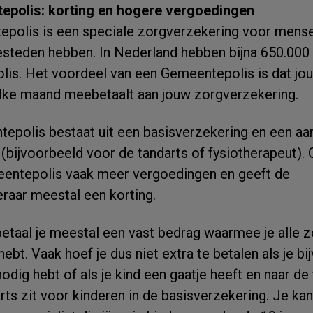
epolis: korting en hogere vergoedingen
polis is een speciale zorgverzekering voor mense
esteden hebben. In Nederland hebben bijna 650.00
is. Het voordeel van een Gemeentepolis is dat jo
ke maand meebetaalt aan jouw zorgverzekering.
epolis bestaat uit een basisverzekering en een aa
(bijvoorbeeld voor de tandarts of fysiotherapeut). O
eentepolis vaak meer vergoedingen en geeft de
raar meestal een korting.
taal je meestal een vast bedrag waarmee je alle zo
g hebt. Vaak hoef je dus niet extra te betalen als je b
odig hebt of als je kind een gaatje heeft en naar de
ts zit voor kinderen in de basisverzekering. Je kan