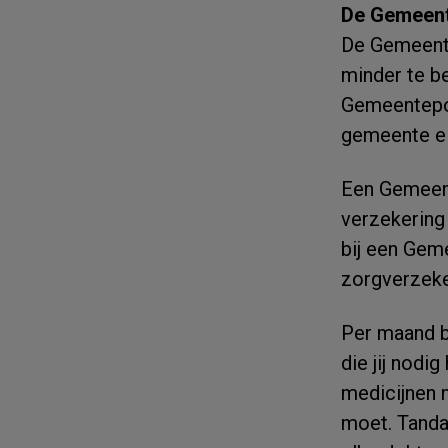
De Gemeent
De Gemeente
minder te b
Gemeentepol
gemeente el
Een Gemeent
verzekering 
bij een Gem
zorgverzeke
Per maand be
die jij nodi
medicijnen n
moet. Tandar