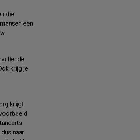
n die
0 mensen een
uw
nvullende
ok krijg je
rg krijgt
ijvoorbeeld
 tandarts
 dus naar