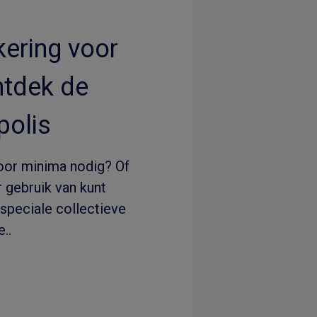
ering voor
ntdek de
olis
oor minima nodig? Of
 gebruik van kunt
speciale collectieve
..