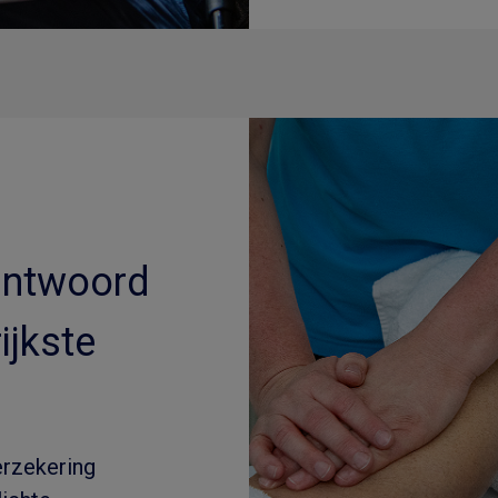
 antwoord
ijkste
erzekering