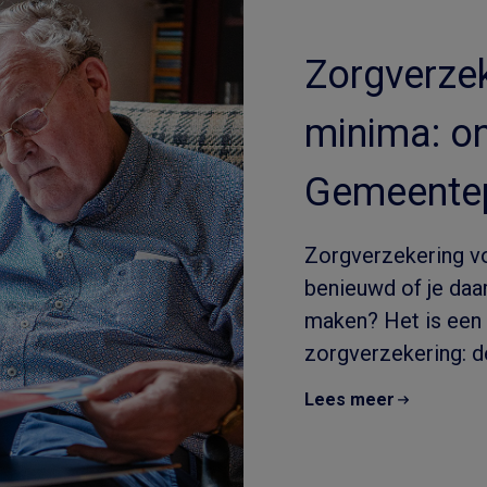
Zorgverzek
minima: o
Gemeentep
Zorgverzekering v
benieuwd of je daar
maken? Het is een 
zorgverzekering: de
Lees meer