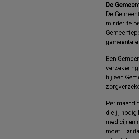
De Gemeent
De Gemeente
minder te b
Gemeentepol
gemeente el
Een Gemeent
verzekering 
bij een Gem
zorgverzeke
Per maand be
die jij nodi
medicijnen n
moet. Tandar