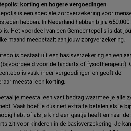
epolis: korting en hogere vergoedingen
polis is een speciale zorgverzekering voor mense
esteden hebben. In Nederland hebben bijna 650.00
is. Het voordeel van een Gemeentepolis is dat jo
ke maand meebetaalt aan jouw zorgverzekering.
epolis bestaat uit een basisverzekering en een aa
(bijvoorbeeld voor de tandarts of fysiotherapeut). O
eentepolis vaak meer vergoedingen en geeft de
raar meestal een korting.
taal je meestal een vast bedrag waarmee je alle zo
g hebt. Vaak hoef je dus niet extra te betalen als je b
odig hebt of als je kind een gaatje heeft en naar de
ts zit voor kinderen in de basisverzekering. Je kan