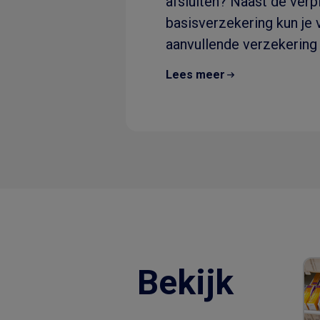
afsluiten? Naast de verp
basisverzekering kun je v
aanvullende verzekering 
dus..
Lees meer
Bekijk