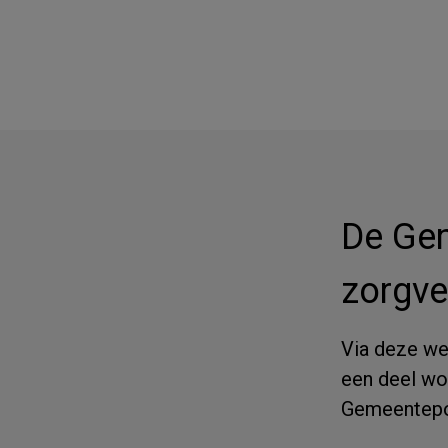
De Gem
zorgve
Via deze web
een deel wo
Gemeentepo