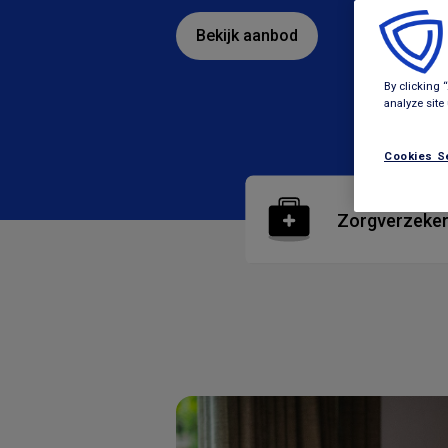
Bekijk aanbod
By clicking 
analyze site
Cookies S
Zorgverzeker