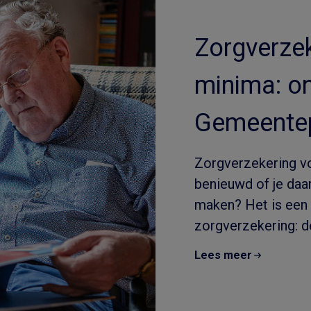
Zorgverzek
minima: o
Gemeentep
Zorgverzekering v
benieuwd of je daar
maken? Het is een 
zorgverzekering: de
Lees meer