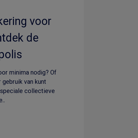
ering voor
ntdek de
olis
oor minima nodig? Of
 gebruik van kunt
speciale collectieve
..