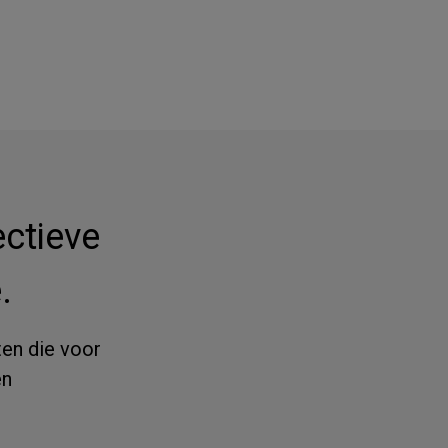
ectieve
.
ten die voor
en