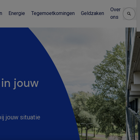
Over
n
Energie
Tegemoetkomingen
Geldzaken
ons
 in jouw
j jouw situatie