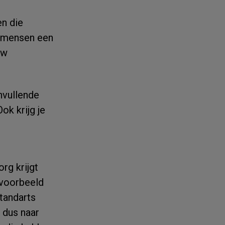
n die
0 mensen een
uw
nvullende
ok krijg je
rg krijgt
ijvoorbeeld
 tandarts
 dus naar