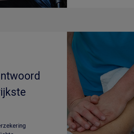
 antwoord
ijkste
erzekering